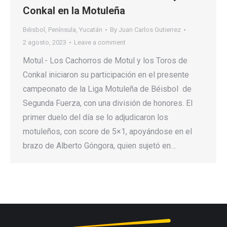
Conkal en la Motuleña
Béisbol
,
Península
,
Yucatán
By
Juan Carlos Gutierrez
2 agosto, 2023
Leave a comment
Motul.- Los Cachorros de Motul y los Toros de
Conkal iniciaron su participación en el presente
campeonato de la Liga Motuleña de Béisbol de
Segunda Fuerza, con una división de honores. El
primer duelo del día se lo adjudicaron los
motuleños, con score de 5×1, apoyándose en el
brazo de Alberto Góngora, quien sujetó en…