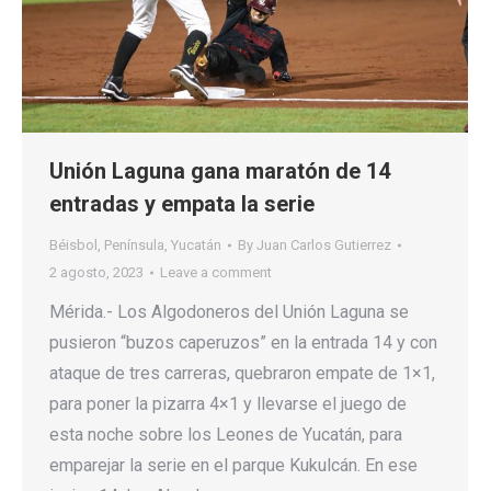
Unión Laguna gana maratón de 14
entradas y empata la serie
Béisbol
,
Península
,
Yucatán
By
Juan Carlos Gutierrez
2 agosto, 2023
Leave a comment
Mérida.- Los Algodoneros del Unión Laguna se
pusieron “buzos caperuzos” en la entrada 14 y con
ataque de tres carreras, quebraron empate de 1×1,
para poner la pizarra 4×1 y llevarse el juego de
esta noche sobre los Leones de Yucatán, para
emparejar la serie en el parque Kukulcán. En ese