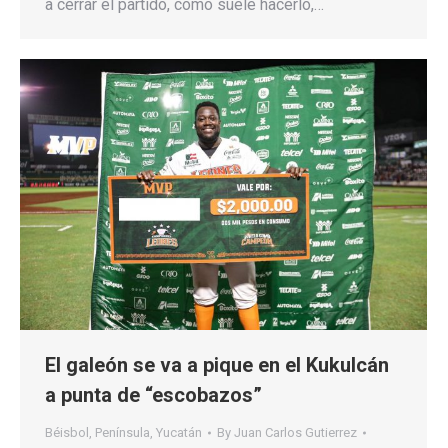
a cerrar el partido, como suele hacerlo,…
El galeón se va a pique en el Kukulcán
a punta de “escobazos”
Béisbol
,
Península
,
Yucatán
By
Juan Carlos Gutierrez