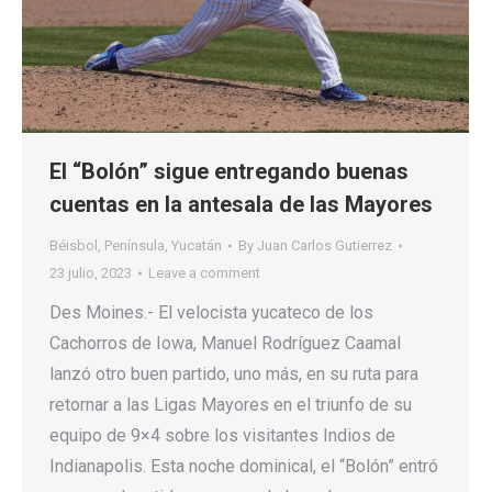
El “Bolón” sigue entregando buenas
cuentas en la antesala de las Mayores
Béisbol
,
Península
,
Yucatán
By
Juan Carlos Gutierrez
23 julio, 2023
Leave a comment
Des Moines.- El velocista yucateco de los
Cachorros de Iowa, Manuel Rodríguez Caamal
lanzó otro buen partido, uno más, en su ruta para
retornar a las Ligas Mayores en el triunfo de su
equipo de 9×4 sobre los visitantes Indios de
Indianapolis. Esta noche dominical, el “Bolón” entró