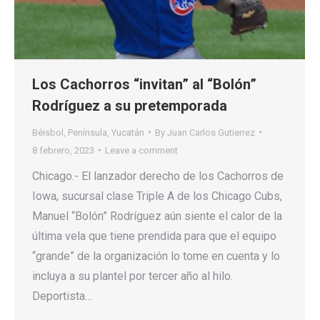
Los Cachorros “invitan” al “Bolón”
Rodríguez a su pretemporada
Béisbol
,
Península
,
Yucatán
By
Juan Carlos Gutierrez
8 febrero, 2023
Leave a comment
Chicago.- El lanzador derecho de los Cachorros de
Iowa, sucursal clase Triple A de los Chicago Cubs,
Manuel “Bolón” Rodríguez aún siente el calor de la
última vela que tiene prendida para que el equipo
“grande” de la organización lo tome en cuenta y lo
incluya a su plantel por tercer año al hilo.
Deportista…