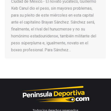
Ciudad de México.- El novato yucateco, Guillermo
Keb Canul dio el peso, sin mayores problemas,
para su pleito de este miércoles en esta capital
ante el capitalino Brayan Sánchez. Sánchez será,
finalmente, el rival del hunucmense y no su
homónimo estadounidense, también militante del
peso súperpluma e, igualmente, novato en el
boxeo profesional. Para Sánchez…
Todos los derechos reservados