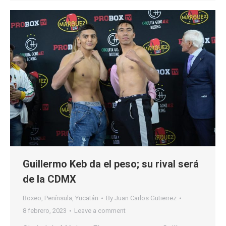
Guillermo Keb da el peso; su rival será
de la CDMX
Boxeo
,
Península
,
Yucatán
By
Juan Carlos Gutierrez
8 febrero, 2023
Leave a comment