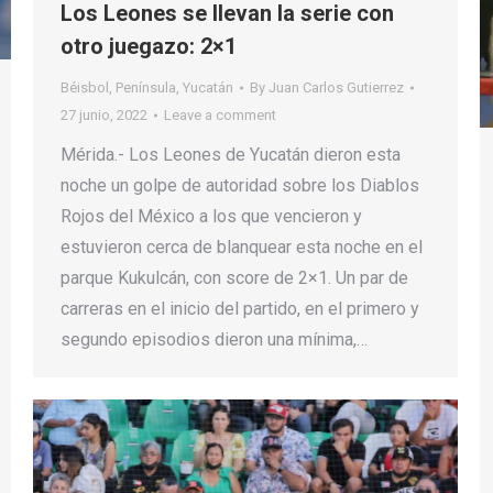
Los Leones se llevan la serie con
otro juegazo: 2×1
Béisbol
,
Península
,
Yucatán
By
Juan Carlos Gutierrez
27 junio, 2022
Leave a comment
Mérida.- Los Leones de Yucatán dieron esta
noche un golpe de autoridad sobre los Diablos
Rojos del México a los que vencieron y
estuvieron cerca de blanquear esta noche en el
parque Kukulcán, con score de 2×1. Un par de
carreras en el inicio del partido, en el primero y
segundo episodios dieron una mínima,…