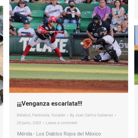
¡¡¡Venganza escarlata!!!
Béisbol
,
Península
,
Yucatán
By
Juan Carlos Gutierrez
26 junio, 2022
Leave a comment
Mérida.- Los Diablos Rojos del México