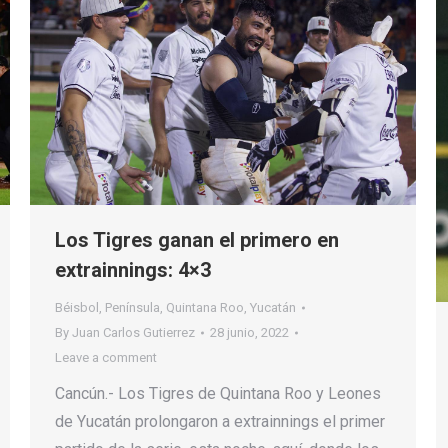
Los Tigres ganan el primero en
extrainnings: 4×3
Béisbol
,
Península
,
Quintana Roo
,
Yucatán
By
Juan Carlos Gutierrez
28 junio, 2022
Leave a comment
Cancún.- Los Tigres de Quintana Roo y Leones
de Yucatán prolongaron a extrainnings el primer