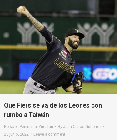
Que Fiers se va de los Leones con
rumbo a Taiwán
Béisbol
,
Península
,
Yucatán
By
Juan Carlos Gutierrez
28 junio, 2022
Leave a comment