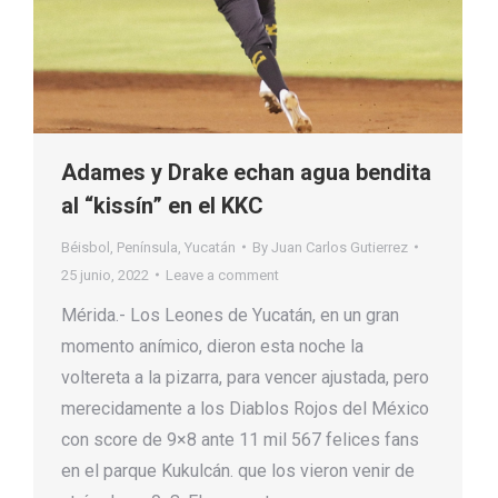
Adames y Drake echan agua bendita
al “kissín” en el KKC
Béisbol
,
Península
,
Yucatán
By
Juan Carlos Gutierrez
25 junio, 2022
Leave a comment
Mérida.- Los Leones de Yucatán, en un gran
momento anímico, dieron esta noche la
voltereta a la pizarra, para vencer ajustada, pero
merecidamente a los Diablos Rojos del México
con score de 9×8 ante 11 mil 567 felices fans
en el parque Kukulcán. que los vieron venir de