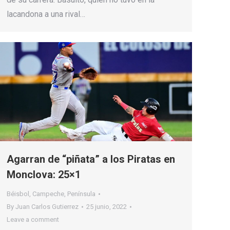
lacandona a una rival…
Agarran de “piñata” a los Piratas en
Monclova: 25×1
Béisbol
,
Campeche
,
Península
By
Juan Carlos Gutierrez
25 junio, 2022
Leave a comment