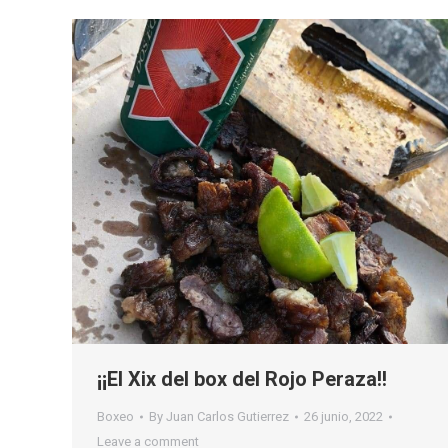
¡¡El Xix del box del Rojo Peraza!!
Boxeo
By
Juan Carlos Gutierrez
26 junio, 2022
Leave a comment