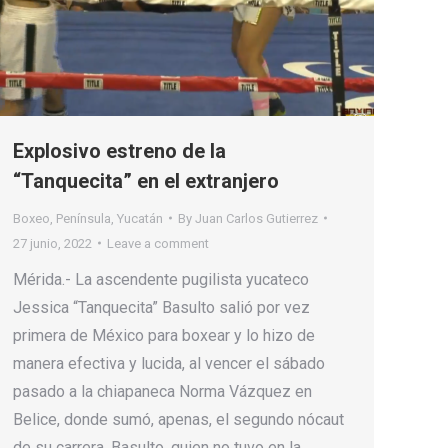
Explosivo estreno de la
“Tanquecita” en el extranjero
Boxeo
,
Península
,
Yucatán
By
Juan Carlos Gutierrez
27 junio, 2022
Leave a comment
Mérida.- La ascendente pugilista yucateco
Jessica “Tanquecita” Basulto salió por vez
primera de México para boxear y lo hizo de
manera efectiva y lucida, al vencer el sábado
pasado a la chiapaneca Norma Vázquez en
Belice, donde sumó, apenas, el segundo nócaut
de su carrera. Basulto, quien no tuvo en la