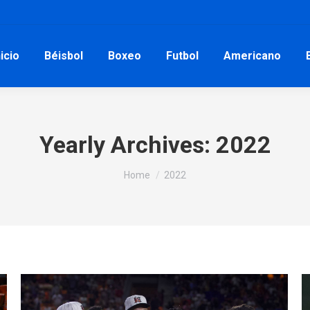
nicio
Béisbol
Boxeo
Futbol
Americano
Yearly Archives:
2022
You are here:
Home
2022