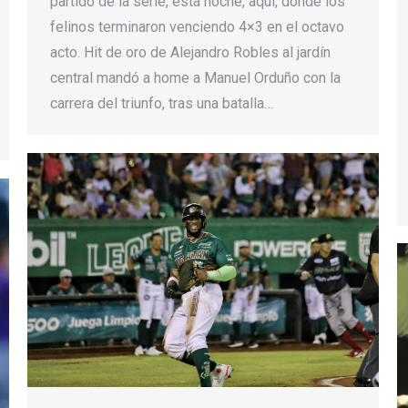
partido de la serie, esta noche, aquí, donde los
felinos terminaron venciendo 4×3 en el octavo
acto. Hit de oro de Alejandro Robles al jardín
central mandó a home a Manuel Orduño con la
carrera del triunfo, tras una batalla…