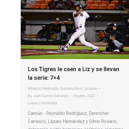
Los Tigres le caen a Liz y se llevan
la serie: 7×4
Béisbol
,
Península
,
Quintana Roo
,
Yucatán
By
Juan Carlos Gutierrez
29 junio, 2022
Leave a comment
Cancún.- Reynaldo Rodríguez, Dennicher
Carrasco, Lázaro Hernández y Olmo Rosario,