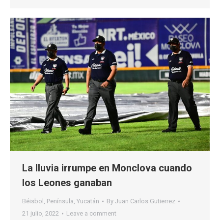
La lluvia irrumpe en Monclova cuando
los Leones ganaban
Béisbol
,
Península
,
Yucatán
By
Juan Carlos Gutierrez
21 julio, 2022
Leave a comment