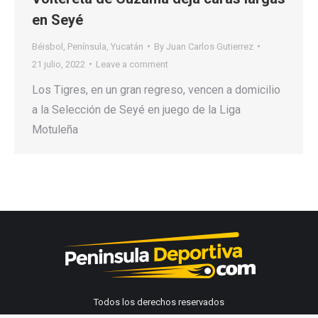
en Seyé
Béisbol
,
Península
,
Yucatán
By
Juan Carlos Gutierrez
21 julio, 2022
Leave a comment
Los Tigres, en un gran regreso, vencen a domicilio
a la Selección de Seyé en juego de la Liga
Motuleña
Todos los derechos reservados