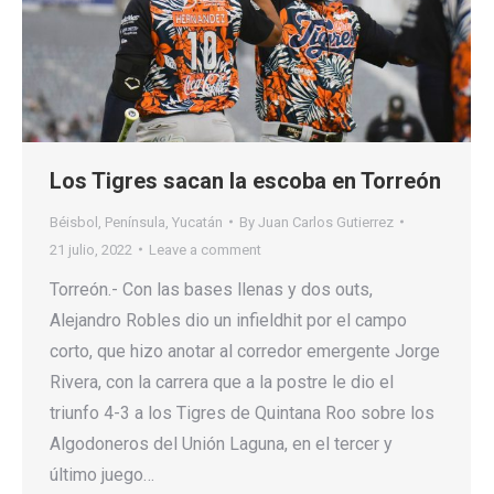
Los Tigres sacan la escoba en Torreón
Béisbol
,
Península
,
Yucatán
By
Juan Carlos Gutierrez
21 julio, 2022
Leave a comment
Torreón.- Con las bases llenas y dos outs,
Alejandro Robles dio un infieldhit por el campo
corto, que hizo anotar al corredor emergente Jorge
Rivera, con la carrera que a la postre le dio el
triunfo 4-3 a los Tigres de Quintana Roo sobre los
Algodoneros del Unión Laguna, en el tercer y
último juego…