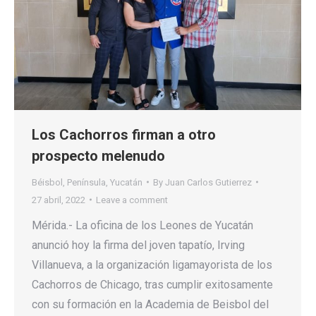
Los Cachorros firman a otro
prospecto melenudo
Béisbol
,
Península
,
Yucatán
By
Juan Carlos Gutierrez
27 abril, 2022
Leave a comment
Mérida.- La oficina de los Leones de Yucatán
anunció hoy la firma del joven tapatío, Irving
Villanueva, a la organización ligamayorista de los
Cachorros de Chicago, tras cumplir exitosamente
con su formación en la Academia de Beisbol del