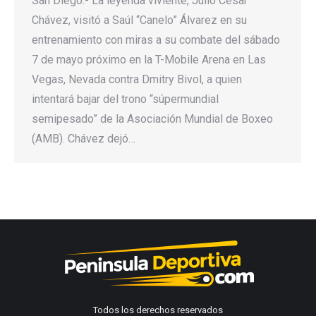
San Diego.- La leyenda viviente, Julio Cesar
Chávez, visitó a Saúl “Canelo” Álvarez en su
entrenamiento con miras a su combate del sábado
7 de mayo próximo en la T-Mobile Arena en Las
Vegas, Nevada contra Dmitry Bivol, a quien
intentará bajar del trono “súpermundial
semipesado” de la Asociación Mundial de Boxeo
(AMB). Chávez dejó…
Todos los derechos reservados