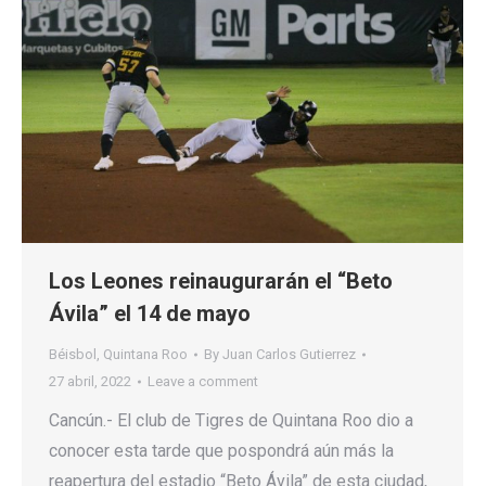
Los Leones reinaugurarán el “Beto
Ávila” el 14 de mayo
Béisbol
,
Quintana Roo
By
Juan Carlos Gutierrez
27 abril, 2022
Leave a comment
Cancún.- El club de Tigres de Quintana Roo dio a
conocer esta tarde que pospondrá aún más la
reapertura del estadio “Beto Ávila” de esta ciudad,