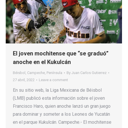
El joven mochitense que “se graduó”
anoche en el Kukulcán
Béisbol
,
Campeche
,
Península
By
Juan Carlos Gutierrez
27 abril, 2022
Leave a comment
En su sitio web, la Liga Mexicana de Béisbol
(LMB) publicó esta información sobre el joven
Francisco Haro, quien anoche lanzó un gran juego
para dominar y someter a los Leones de Yucatán
en el parque Kukulcán. Campeche.- El mochitense