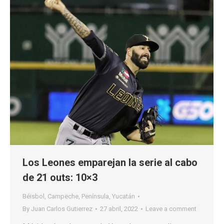
Los Leones emparejan la serie al cabo
de 21 outs: 10×3
Béisbol
,
Campeche
,
Península
,
Yucatán
By
Juan Carlos Gutierrez
27 abril, 2022
Leave a comment