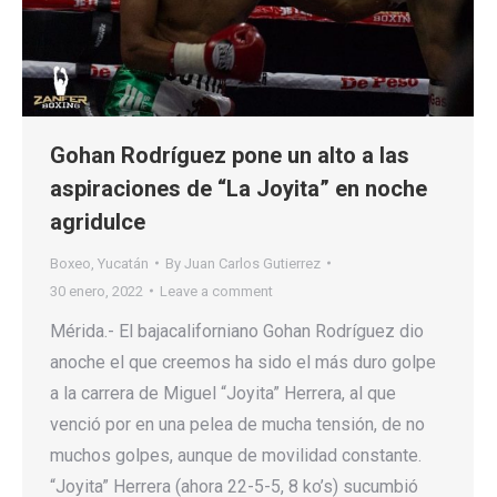
Gohan Rodríguez pone un alto a las
aspiraciones de “La Joyita” en noche
agridulce
Boxeo
,
Yucatán
By
Juan Carlos Gutierrez
30 enero, 2022
Leave a comment
Mérida.- El bajacaliforniano Gohan Rodríguez dio
anoche el que creemos ha sido el más duro golpe
a la carrera de Miguel “Joyita” Herrera, al que
venció por en una pelea de mucha tensión, de no
muchos golpes, aunque de movilidad constante.
“Joyita” Herrera (ahora 22-5-5, 8 ko’s) sucumbió