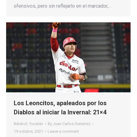
ofensivos, pero sin reflejarlo en el marcador,…
Los Leoncitos, apaleados por los
Diablos al iniciar la Invernal: 21×4
Béisbol
,
Yucatán
By
Juan Carlos Gutierrez
19 octubre, 2021
Leave a comment