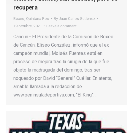
recupera
Boxeo
,
Quintana Roo
By
Juan Carlos Gutierrez
19 octubre, 2021
Leave a comment
Cancún.- El Presidente de la Comisión de Boxeo
de Cancún, Eliseo González, informó que el ex
campeón mundial, Moisés Fuentes está en
proceso de mejora tras la cirugía de la que fue
objeto la madrugada del domingo, tras ser
noqueado por David “General” Cuéllar. En atenta,
amable llamada a la redacción de
www.peninsuladeportiva.com, “El King”…