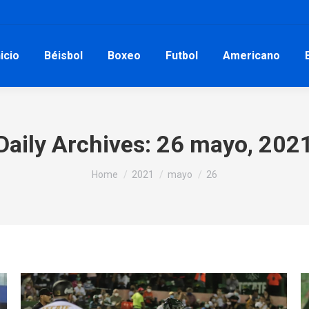
nicio
Béisbol
Boxeo
Futbol
Americano
Daily Archives:
26 mayo, 202
You are here:
Home
2021
mayo
26