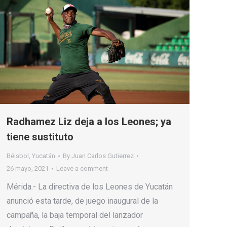
Radhamez Liz deja a los Leones; ya
tiene sustituto
Béisbol
,
Yucatán
By
Juan Carlos Gutierrez
26 mayo, 2021
Leave a comment
Mérida.- La directiva de los Leones de Yucatán
anunció esta tarde, de juego inaugural de la
campaña, la baja temporal del lanzador