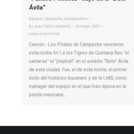
Ávila”
Béisbol
,
Campeche
,
Quintana Roo
By
Juan Carlos Gutierrez
26 mayo, 2021
Leave a comment
Cancún.- Los Piratas de Campeche vencieron
esta noche 6×1 a los Tigres de Quintana Roo “al
cantarse” el “playball” en el estadio “Beto” Ávila
de esta ciudad. Fue, el de esta noche, el primer
éxito del histórico bucanero y de la LMB, como
mánager del equipo en el que hizo época en la
pelota mexicana.…