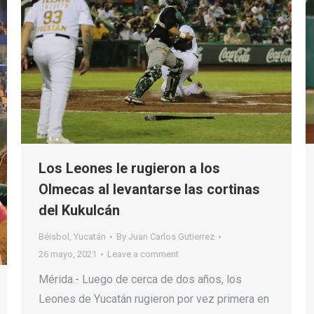
Los Leones le rugieron a los
Olmecas al levantarse las cortinas
del Kukulcán
Béisbol
,
Yucatán
By
Juan Carlos Gutierrez
26 mayo, 2021
Leave a comment
Mérida.- Luego de cerca de dos años, los
Leones de Yucatán rugieron por vez primera en