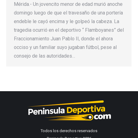
Mérida.- Un jovencito menor de edad murió anoche
domingo luego de que el travesaño de una portería
endeble le cayó encima y le golpeó la cabeza. La
tragedia ocurrió en el deportivo “ Flamboyanes” del
Fraccionamiento Juan Pablo II, donde el ahora
occiso y un familiar suyo jugaban fútbol, pese al
consejo de las autoridades…
Todos los derechos reservados