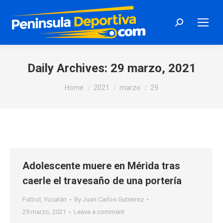
Search:
Daily Archives:
29 marzo, 2021
You are here:
Home
2021
marzo
29
Adolescente muere en Mérida tras
caerle el travesaño de una portería
Futbol
,
Yucatán
By
Juan Carlos Gutierrez
29 marzo, 2021
Leave a comment