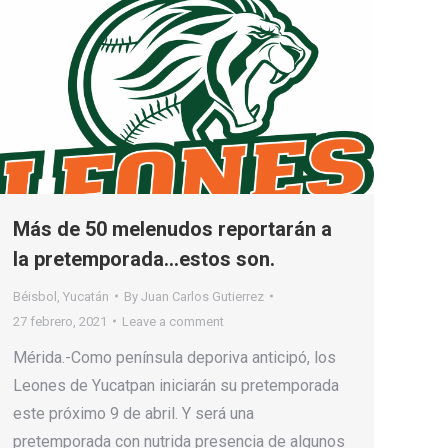
Más de 50 melenudos reportarán a
la pretemporada…estos son.
Béisbol
,
Yucatán
By
Juan Carlos Gutierrez
27 febrero, 2021
Leave a comment
Mérida.-Como península deporiva anticipó, los
Leones de Yucatpan iniciarán su pretemporada
este próximo 9 de abril. Y será una
pretemporada con nutrida presencia de algunos