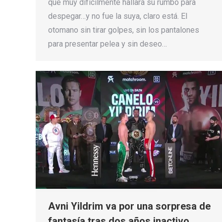
que muy difícilmente hallará su rumbo para
despegar…y no fue la suya, claro está. El
otomano sin tirar golpes, sin los pantalones
para presentar pelea y sin deseo…
Avni Yildrim va por una sorpresa de
fantasía tras dos años inactivo