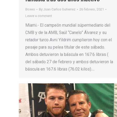
Boxeo
By
Juan Carlos Gutierrez
26 febrero, 2021
Leave a comment
Miami.- El campeón mundial súpermediano del
CMB y de la AMB, Saúl “Canelo” Álvarez y su
retador turco Avni Yildrim cumplieron hoy con el
pesaje para su pelea titular de este sábado.
Ambos detuvieron la báscula en 167.6 libras (
del sábado 27 de febrero y ambos detuvieron la
báscula en 167.6 libras (76.02 kilos).…