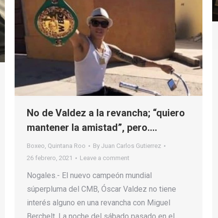
No de Valdez a la revancha; “quiero
mantener la amistad”, pero….
Boxeo
,
Quintana Roo
By
Juan Carlos Gutierrez
26 febrero, 2021
Leave a comment
Nogales.- El nuevo campeón mundial
súperpluma del CMB, Óscar Valdez no tiene
interés alguno en una revancha con Miguel
Berchelt. La noche del sábado pasado en el