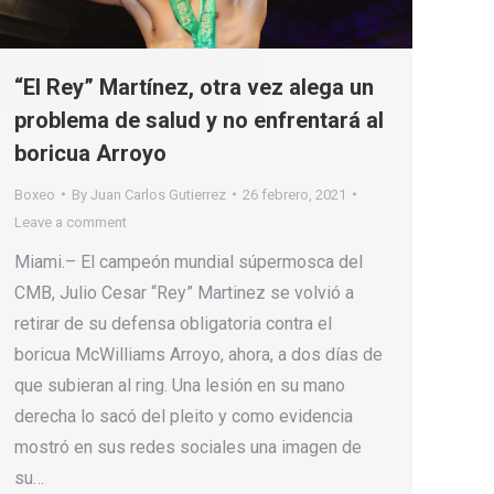
“El Rey” Martínez, otra vez alega un
problema de salud y no enfrentará al
boricua Arroyo
Boxeo
By
Juan Carlos Gutierrez
26 febrero, 2021
Leave a comment
Miami.– El campeón mundial súpermosca del
CMB, Julio Cesar “Rey” Martinez se volvió a
retirar de su defensa obligatoria contra el
boricua McWilliams Arroyo, ahora, a dos días de
que subieran al ring. Una lesión en su mano
derecha lo sacó del pleito y como evidencia
mostró en sus redes sociales una imagen de
su…