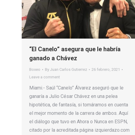
“El Canelo” asegura que le habría
ganado a Chávez
Boxeo
By
Juan Carlos Gutierrez
26 febrero, 2021
Leave a comment
Miami.- Saúl “Canelo” Álvarez aseguró que le
ganaría a Julio César Chávez en una pelea
hipotética, de fantasía, si tomáramos en cuenta
el mejor momento de la carrera de ambos. Aquí
el diálogo que tuvo en Ahora o Nunca en ESPN,
citado por la acreditada página izquierdazo.com