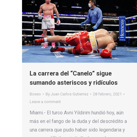
La carrera del “Canelo” sigue
sumando asteriscos y ridículos
Boxeo
By
Juan Carlos Gutierrez
28 febrero, 2021
Leave a comment
Miami.- El turco Avni Yildirim hundió hoy, aún
más en el fango de la duda y del descrédito a
una carrera que pudo haber sido legendaria y