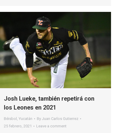
Josh Lueke, también repetirá con
los Leones en 2021
Béisbol
,
Yucatán
By
Juan Carlos Gutierrez
25 febrero, 2021
Leave a comment