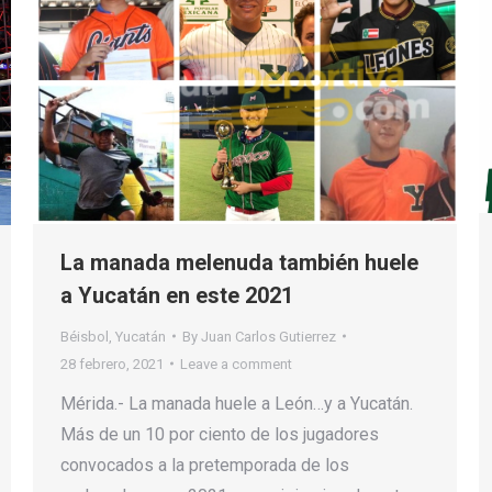
La manada melenuda también huele
a Yucatán en este 2021
Béisbol
,
Yucatán
By
Juan Carlos Gutierrez
28 febrero, 2021
Leave a comment
Mérida.- La manada huele a León…y a Yucatán.
Más de un 10 por ciento de los jugadores
convocados a la pretemporada de los