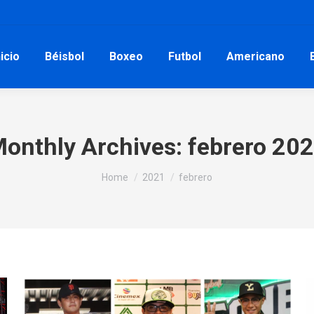
nicio
Béisbol
Boxeo
Futbol
Americano
onthly Archives:
febrero 20
You are here:
Home
2021
febrero