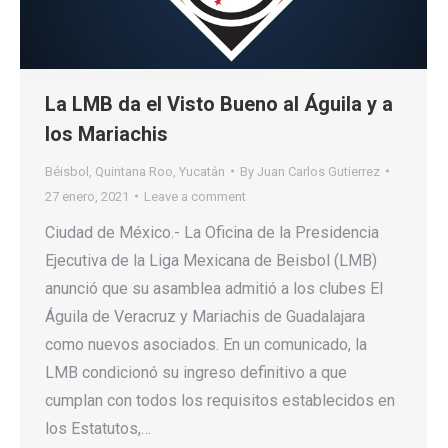
La LMB da el Visto Bueno al Águila y a
los Mariachis
Béisbol
,
Quintana Roo
,
Yucatán
By
Juan Carlos Gutierrez
27 enero, 2021
Leave a comment
Ciudad de México.- La Oficina de la Presidencia
Ejecutiva de la Liga Mexicana de Beisbol (LMB)
anunció que su asamblea admitió a los clubes El
Águila de Veracruz y Mariachis de Guadalajara
como nuevos asociados. En un comunicado, la
LMB condicionó su ingreso definitivo a que
cumplan con todos los requisitos establecidos en
los Estatutos,…