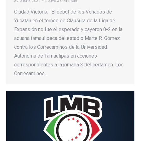
27 enero, 2021
Leave a comment
Ciudad Victoria.- El debut de los Venados de
Yucatán en el torneo de Clausura de la Liga de
Expansión no fue el esperado y cayeron 0-2 en la
aduana tamaulipeca del estadio Marte R. Gómez
contra los Correcaminos de la Universidad
Autónoma de Tamaulipas en acciones
correspondientes a la jornada 3 del certamen. Los
Correcaminos…