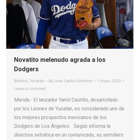
Novatito melenudo agrada a los
Dodgers
Béisbol
,
Yucatán
By
Juan Carlos Gutierrez
1 mayo, 2020
Leave a comment
Mérida.- El lanzador Yamil Castillo, desarrollado
por los Leones de Yucatán, es considerado uno de
los mejores prospectos mexicanos de los
Dodgers de Los Ángeles. Según informa la
directiva selvática en un comunicado, su semillero