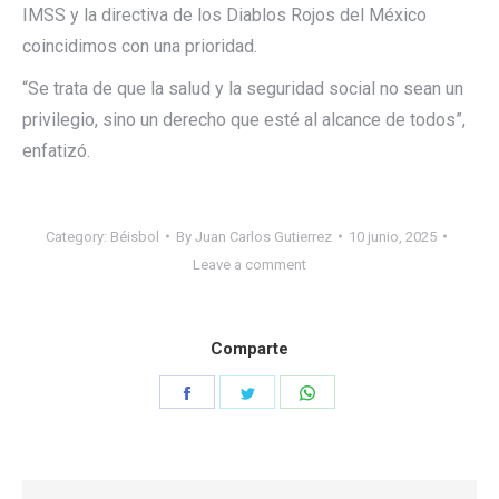
IMSS y la directiva de los Diablos Rojos del México
coincidimos con una prioridad.
“Se trata de que la salud y la seguridad social no sean un
privilegio, sino un derecho que esté al alcance de todos”,
enfatizó.
Category:
Béisbol
By
Juan Carlos Gutierrez
10 junio, 2025
Leave a comment
Comparte
Share
Share
Share
on
on
on
Facebook
Twitter
WhatsApp