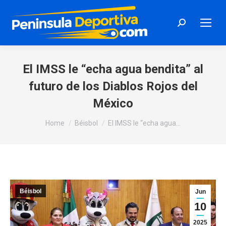
Search:
El IMSS le “echa agua bendita” al
futuro de los Diablos Rojos del
México
You are here:
Home
Béisbol
El IMSS le “echa agua…
Béisbol
Jun
10
2025