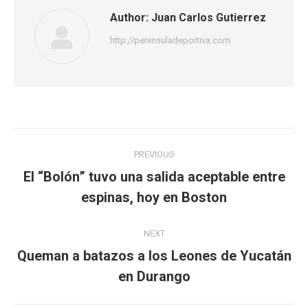
Author:
Juan Carlos Gutierrez
http://peninsuladeportiva.com
Post
PREVIOUS
navigation
El “Bolón” tuvo una salida aceptable entre
Previous
espinas, hoy en Boston
post:
NEXT
Queman a batazos a los Leones de Yucatán
Next
en Durango
post: