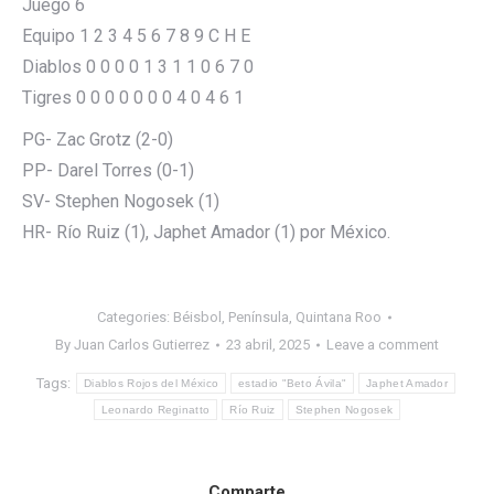
Juego 6
Equipo 1 2 3 4 5 6 7 8 9 C H E
Diablos 0 0 0 0 1 3 1 1 0 6 7 0
Tigres 0 0 0 0 0 0 0 4 0 4 6 1
PG- Zac Grotz (2-0)
PP- Darel Torres (0-1)
SV- Stephen Nogosek (1)
HR- Río Ruiz (1), Japhet Amador (1) por México.
Categories:
Béisbol
,
Península
,
Quintana Roo
By
Juan Carlos Gutierrez
23 abril, 2025
Leave a comment
Tags:
Diablos Rojos del México
estadio "Beto Ávila"
Japhet Amador
Leonardo Reginatto
Río Ruiz
Stephen Nogosek
Comparte