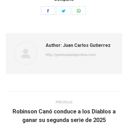
Share
Share
Share
on
on
on
Facebook
Twitter
WhatsApp
Author:
Juan Carlos Gutierrez
http://peninsuladeportiva.com
Post
PREVIOUS
navigation
Robinson Canó conduce a los Diablos a
Previous
ganar su segunda serie de 2025
post: