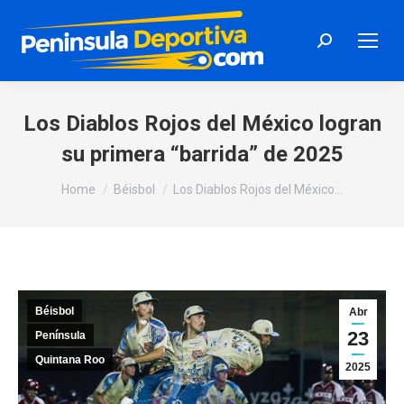
Search:
Los Diablos Rojos del México logran
su primera “barrida” de 2025
You are here:
Home
Béisbol
Los Diablos Rojos del México…
Béisbol
Abr
23
Península
Quintana Roo
2025