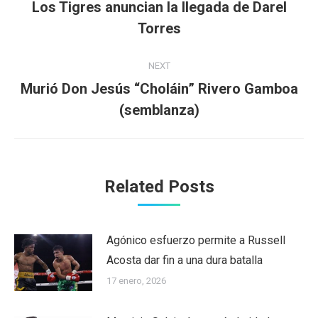
navigation
Los Tigres anuncian la llegada de Darel
Previous
Torres
post:
NEXT
Murió Don Jesús “Choláin” Rivero Gamboa
Next
(semblanza)
post:
Related Posts
Agónico esfuerzo permite a Russell
Acosta dar fin a una dura batalla
17 enero, 2026