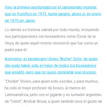
Vino la primera oportunidad por el campeonato mundial,
que no fructificó en 1973, hasta ganarlo, ahora sí, en enero
de 1975 en Japón.
Lo demás es historia sabida por todo mundo, incluyendo
sus participaciones con boxeadores como Óscar de la
Hoya, de quien aquél mismo reconoció que fue como un
padre para él.
Asimismo, el zacatecano Ulises “Archie” Solís, de quien
dijo pudo haber sido el mejor de todos los boxeadores
que enseñó, pero que no quiso completar ese proceso.
“Choláin” Rivero, para quien esto escribe, y para muchos,
ha sido el mejor profesor de boxeo, al menos en
Latinoamérica, junto con el gigante y ex luchador argentino
de “Catch”, Amílcar Brusa, a quien también tuve el gusto de