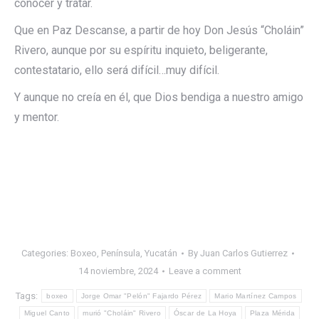
conocer y tratar.
Que en Paz Descanse, a partir de hoy Don Jesús “Choláin”
Rivero, aunque por su espíritu inquieto, beligerante,
contestatario, ello será difícil…muy difícil.
Y aunque no creía en él, que Dios bendiga a nuestro amigo
y mentor.
Categories:
Boxeo
,
Península
,
Yucatán
By
Juan Carlos Gutierrez
14 noviembre, 2024
Leave a comment
Tags:
boxeo
Jorge Omar "Pelón" Fajardo Pérez
Mario Martínez Campos
Miguel Canto
murió "Choláin" Rivero
Óscar de La Hoya
Plaza Mérida