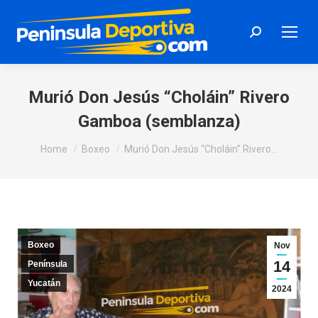
Search:
Murió Don Jesús “Choláin” Rivero
Gamboa (semblanza)
You are here:
Home
Boxeo
Murió Don Jesús “Choláin” Rivero…
Boxeo
Nov
14
Península
Yucatán
2024