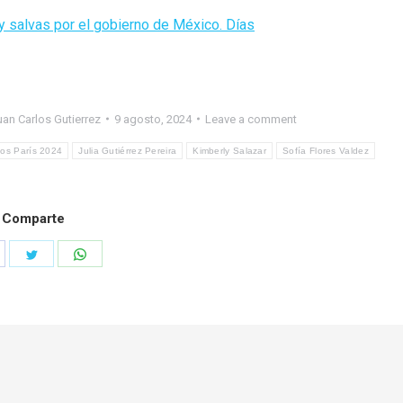
y salvas por el gobierno de México. Días
uan Carlos Gutierrez
9 agosto, 2024
Leave a comment
cos París 2024
Julia Gutiérrez Pereira
Kimberly Salazar
Sofía Flores Valdez
Comparte
hare
Share
Share
n
on
on
acebook
Twitter
WhatsApp