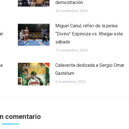
demostración
16 noviembre, 2025
Miguel Canul, réferi de la pelea
ún
“Divino” Espinoza vs. Khegai este
sábado
11 noviembre, 2025
ha
Calaverita dedicada a Sergio Omar
Gastélum
3 noviembre, 2025
un comentario