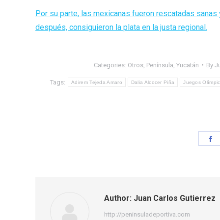
Por su parte, las mexicanas fueron rescatadas sanas 
después, consiguieron la plata en la justa regional.
Categories:
Otros
,
Península
,
Yucatán
By
J
Tags:
Adirem Tejeda Amaro
Dalia Alcocer Piña
Juegos Olímpi
S
o
F
Author:
Juan Carlos Gutierrez
http://peninsuladeportiva.com