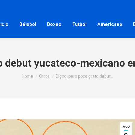
nicio
Béisbol
Boxeo
Futbol
Americano
o debut yucateco-mexicano en
You are here:
Home
Otros
Digno, pero poco grato debut…
Ago