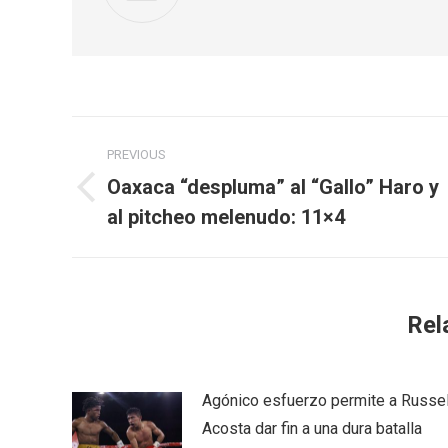
Post
PREVIOUS
navigation
Oaxaca “despluma” al “Gallo” Haro y
Previous
al pitcheo melenudo: 11×4
post:
Rel
Agónico esfuerzo permite a Russel
Acosta dar fin a una dura batalla