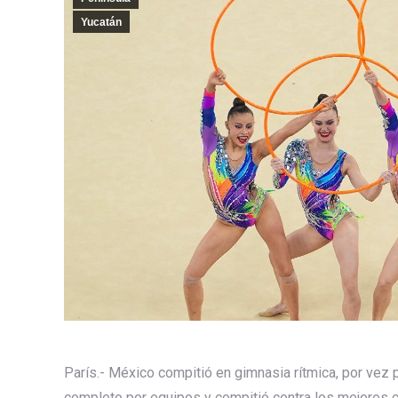
Yucatán
París.- México compitió en gimnasia rítmica, por vez 
completo por equipos y compitió contra los mejores co