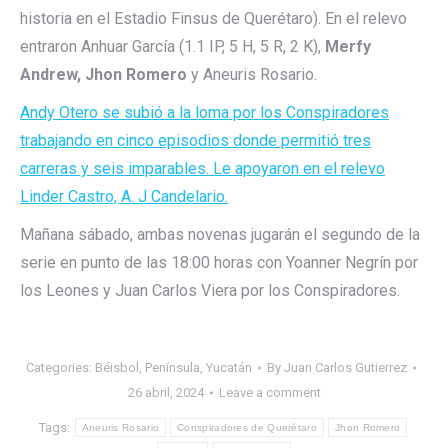
historia en el Estadio Finsus de Querétaro). En el relevo
entraron Anhuar García (1.1 IP, 5 H, 5 R, 2 K),
Merfy
Andrew, Jhon Romero
y Aneuris Rosario.
Andy Otero se subió a la loma por los Conspiradores
trabajando en cinco episodios donde permitió tres
carreras y seis imparables. Le apoyaron en el relevo
Linder Castro, A. J Candelario.
Mañana sábado, ambas novenas jugarán el segundo de la
serie en punto de las 18:00 horas con Yoanner Negrín por
los Leones y Juan Carlos Viera por los Conspiradores.
Categories:
Béisbol
,
Península
,
Yucatán
By
Juan Carlos Gutierrez
26 abril, 2024
Leave a comment
Tags:
Aneuris Rosario
Conspiradores de Querétaro
Jhon Romero