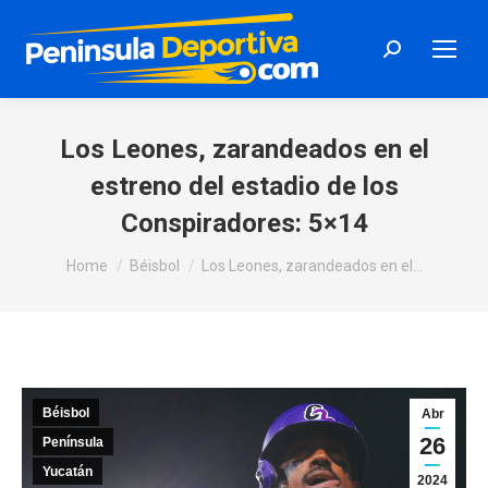
Search:
Los Leones, zarandeados en el
estreno del estadio de los
Conspiradores: 5×14
You are here:
Home
Béisbol
Los Leones, zarandeados en el…
Béisbol
Abr
26
Península
Yucatán
2024