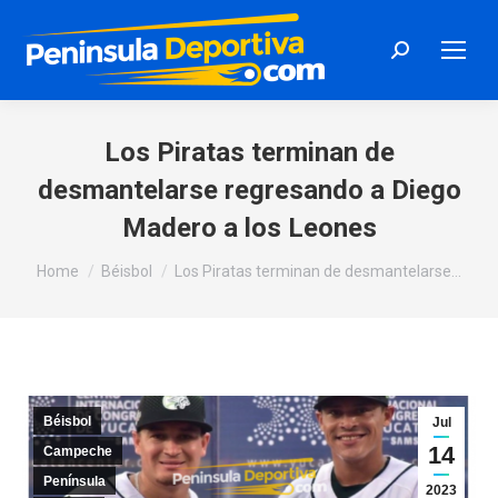
Search:
Los Piratas terminan de
desmantelarse regresando a Diego
Madero a los Leones
You are here:
Home
Béisbol
Los Piratas terminan de desmantelarse…
Béisbol
Jul
14
Campeche
Península
2023