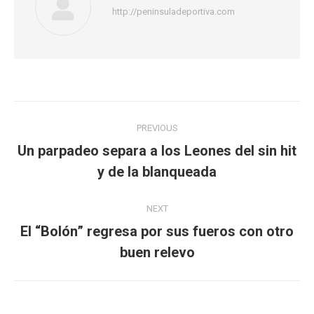
http://peninsuladeportiva.com
Post
PREVIOUS
navigation
Un parpadeo separa a los Leones del sin hit
Previous
y de la blanqueada
post:
NEXT
El “Bolón” regresa por sus fueros con otro
Next
buen relevo
post: