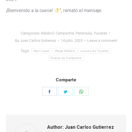
¡Bienvenido a la cueva!
”, remató el mensaje.
Categories:
Béisbol
,
Campeche
,
Península
,
Yucatán
By
Juan Carlos Gutierrez
14 julio, 2023
Leave a comment
Tags:
Alan López
Diego Madero
Leones de Yucatán
Piratas de Campeche
Comparte
Share
Share
Share
on
on
on
Facebook
Twitter
WhatsApp
Author:
Juan Carlos Gutierrez