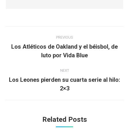
Post
PREVIOUS
navigation
Los Atléticos de Oakland y el béisbol, de
Previous
luto por Vida Blue
post:
NEXT
Los Leones pierden su cuarta serie al hilo:
Next
2×3
post:
Related Posts