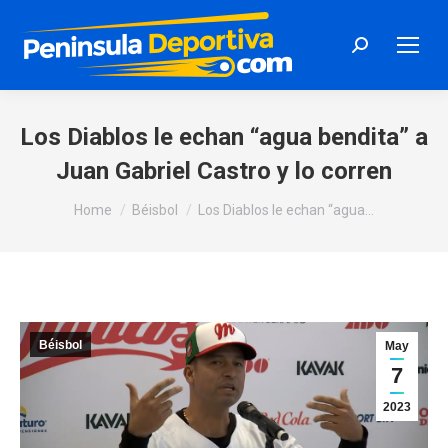
Search:
Los Diablos le echan “agua bendita” a
Juan Gabriel Castro y lo corren
You are here:
Home
Béisbol
Los Diablos le echan “agua…
Béisbol
May
7
2023