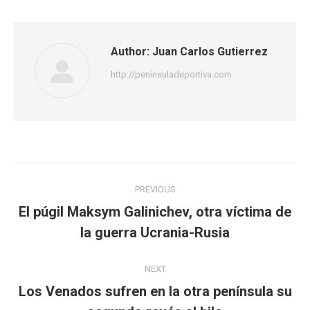
Facebook
Twitter
WhatsApp
Author:
Juan Carlos Gutierrez
http://peninsuladeportiva.com
Post
PREVIOUS
navigation
El púgil Maksym Galinichev, otra víctima de
Previous
la guerra Ucrania-Rusia
post:
NEXT
Los Venados sufren en la otra península su
Next