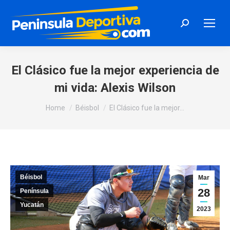
Search:
El Clásico fue la mejor experiencia de
mi vida: Alexis Wilson
You are here:
Home
Béisbol
El Clásico fue la mejor…
Béisbol
Mar
28
Península
Yucatán
2023