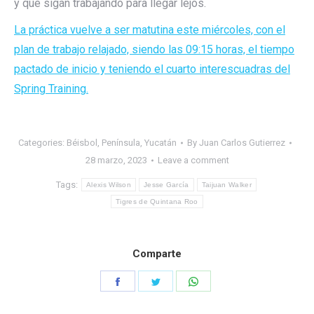
y que sigan trabajando para llegar lejos.
La práctica vuelve a ser matutina este miércoles, con el
plan de trabajo relajado, siendo las 09:15 horas, el tiempo
pactado de inicio y teniendo el cuarto interescuadras del
Spring Training.
Categories:
Béisbol
,
Península
,
Yucatán
By
Juan Carlos Gutierrez
28 marzo, 2023
Leave a comment
Tags:
Alexis Wilson
Jesse García
Taijuan Walker
Tigres de Quintana Roo
Comparte
Share
Share
Share
on
on
on