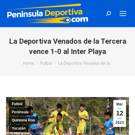
Search:
La Deportiva Venados de la Tercera
vence 1-0 al Inter Playa
You are here:
Home
Futbol
La Deportiva Venados de la…
Futbol
Mar
12
Península
Quintana Roo
2023
Yucatán