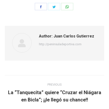
Share
Share
Share
on
on
on
Facebook
Twitter
WhatsApp
Author:
Juan Carlos Gutierrez
http://peninsuladeportiva.com
Post
PREVIOUS
navigation
La “Tanquecita” quiere “Cruzar el Niágara
Previous
en Bicla”; ¡¡le llegó su chance!!
post: