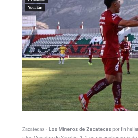
Yucatán
Zacatecas.-
Los Mineros de Zacatecas
por fin hall
a los Venados de Yucatán, 2-1, no sin controversia de