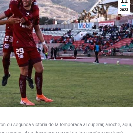
11
2023
aron su segunda victoria de la temporada al superar, anoche, aquí,
 por medio, al no decretarse un gol de los sureños que lució