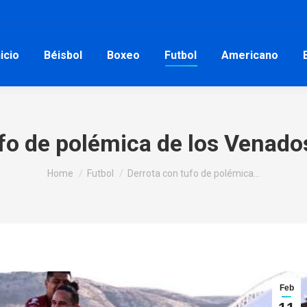
nicio
Béisbol
Boxeo
Futbol
Americano
ufo de polémica de los Venado
You are here:
Home
Futbol
Derrota con tufo de polémica…
Feb