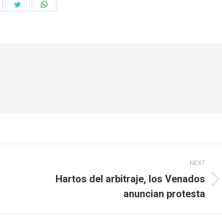
hare
Share
Share
n
on
on
acebook
Twitter
WhatsApp
NEXT
Hartos del arbitraje, los Venados
Next
anuncian protesta
post: