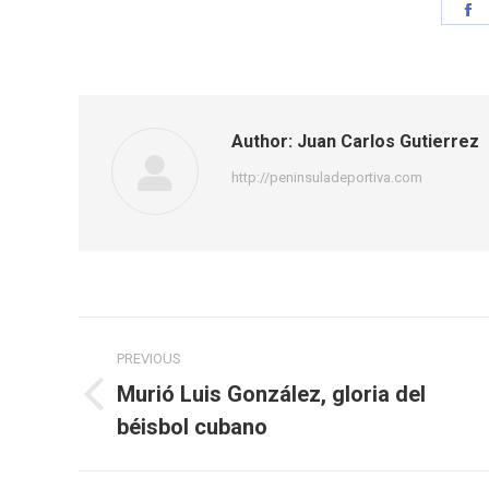
S
o
F
Author:
Juan Carlos Gutierrez
http://peninsuladeportiva.com
Post
PREVIOUS
navigation
Murió Luis González, gloria del
Previous
béisbol cubano
post: