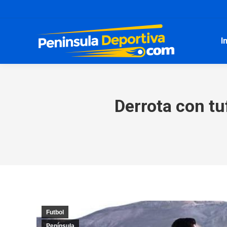
I
Derrota con t
Futbol
Península