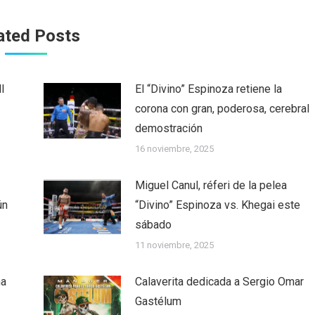
ated Posts
l
El “Divino” Espinoza retiene la
corona con gran, poderosa, cerebral
demostración
16 noviembre, 2025
Miguel Canul, réferi de la pelea
ún
“Divino” Espinoza vs. Khegai este
sábado
11 noviembre, 2025
ha
Calaverita dedicada a Sergio Omar
Gastélum