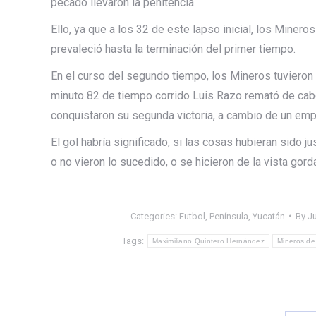
pecado llevaron la penitencia.
Ello, ya que a los 32 de este lapso inicial, los Miner
prevaleció hasta la terminación del primer tiempo.
En el curso del segundo tiempo, los Mineros tuviero
minuto 82 de tiempo corrido Luis Razo remató de cabez
conquistaron su segunda victoria, a cambio de un emp
El gol habría significado, si las cosas hubieran sido j
o no vieron lo sucedido, o se hicieron de la vista gor
Categories:
Futbol
,
Península
,
Yucatán
By
Ju
Tags:
Maximiliano Quintero Hernández
Mineros de