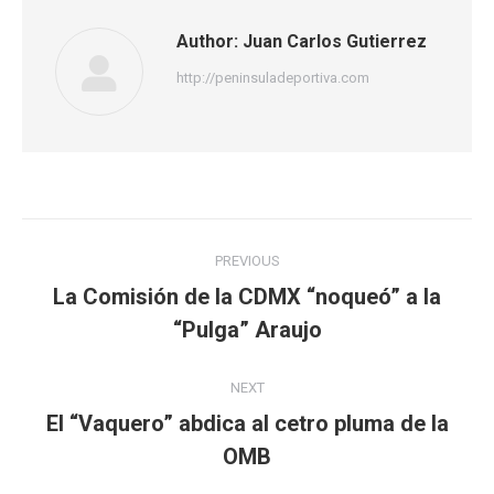
Author:
Juan Carlos Gutierrez
http://peninsuladeportiva.com
Post
PREVIOUS
navigation
La Comisión de la CDMX “noqueó” a la
Previous
“Pulga” Araujo
post:
NEXT
El “Vaquero” abdica al cetro pluma de la
Next
OMB
post: