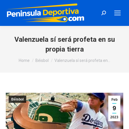
Search:
Valenzuela sí será profeta en su
propia tierra
You are here:
Home
Béisbol
Valenzuela sí será profeta en…
Béisbol
Feb
9
2023