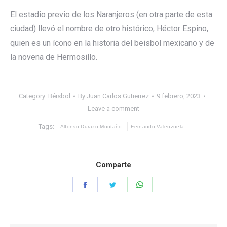
El estadio previo de los Naranjeros (en otra parte de esta
ciudad) llevó el nombre de otro histórico, Héctor Espino,
quien es un ícono en la historia del beisbol mexicano y de
la novena de Hermosillo.
Category:
Béisbol
By
Juan Carlos Gutierrez
9 febrero, 2023
Leave a comment
Tags:
Alfonso Durazo Montaño
Fernando Valenzuela
Comparte
Share
Share
Share
on
on
on
Facebook
Twitter
WhatsApp