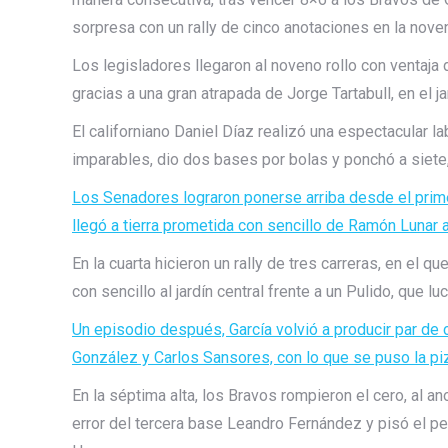
sorpresa con un rally de cinco anotaciones en la nove
Los legisladores llegaron al noveno rollo con ventaja
gracias a una gran atrapada de Jorge Tartabull, en el jar
El californiano Daniel Díaz realizó una espectacular l
imparables, dio dos bases por bolas y ponchó a siete, s
Los Senadores lograron ponerse arriba desde el prime
llegó a tierra prometida con sencillo de Ramón Lunar a
En la cuarta hicieron un rally de tres carreras, en el
con sencillo al jardín central frente a un Pulido, que l
Un episodio después, García volvió a producir par de 
González y Carlos Sansores, con lo que se puso la pi
En la séptima alta, los Bravos rompieron el cero, al a
error del tercera base Leandro Fernández y pisó el p