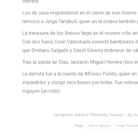
Herrera.
Los de casa respondieron en el cierre de ese mismo c
remolcó a Jorge Tartabull, quien en la octava también 
La travesura de los Bravos llegó en el noveno rollo an
Con dos fuera, Usiel Valenzuela conectó bambinazo de
que Emiliano Salgado y David Silveira timbraron de cab
Tras la salida de Díaz, lanzaron Miguel Herrera (dos in
La derrota fue a la cuenta de Alfonso Pulido, quien en 
imparables y otorgó seis bases por bolas. Fue relevad
Irigoyen (un rollo).
Categories:
Béisbol
,
Península
,
Yucatán
By
Ju
Tags:
Gilbert Irigoyen
Jorge Tartabul