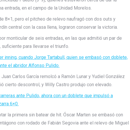
na entrada, en el campo de la Unidad Morelos.
 de 8×1, pero el pitcheo de relevo naufragó con dos outs y
dín central con la casa llena, lograron conservar la victoria.
abor monticular de seis entradas, en las que admitió un par de
uficiente para llevarse el triunfo.
r inning, cuando Jorge Tartabull, quien se embasó con doblete,
nte el abridor Alfonso Pulido.
 que Juan Carlos García remolcó a Ramón Lunar y Yudiel González
ució cierto descontrol, y Willy Castro produjo con elevado.
carreras ante Pulido, ahora con un doblete que impulsó a
zarra 6×0.
notar la primera sin batear de hit. Óscar Marten se embasó con
entágono con rodado de Fabián Segovia ante el relevo de Miguel