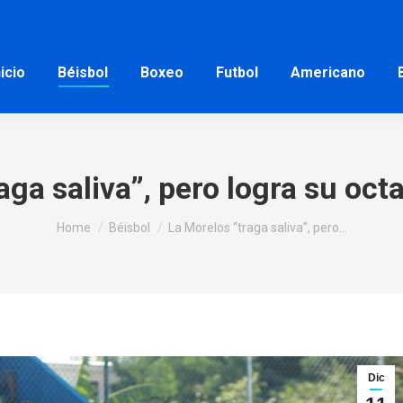
nicio
Béisbol
Boxeo
Futbol
Americano
ga saliva”, pero logra su octa
You are here:
Home
Béisbol
La Morelos “traga saliva”, pero…
Dic