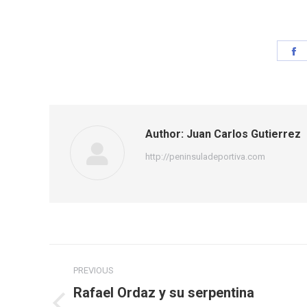
S
o
F
Author:
Juan Carlos Gutierrez
http://peninsuladeportiva.com
Post
PREVIOUS
navigation
Rafael Ordaz y su serpentina