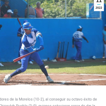
11
2022
dores de la Morelos (10-2), al conseguir su octavo éxito de
hicxulub Pueblo (3-9), quienes estuvieron cerca de dar la