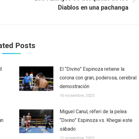
Next
Diablos en una pachanga
post:
ated Posts
l
El “Divino” Espinoza retiene la
corona con gran, poderosa, cerebral
demostración
16 noviembre, 2025
Miguel Canul, réferi de la pelea
ún
“Divino” Espinoza vs. Khegai este
sábado
11 noviembre, 2025