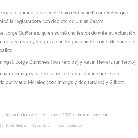
apítulo. Ramón Lunar contribuyó con sencillo productor que
pisó la registradora con doblete de Julián Castro.
te Jorge Quiñones, quien sufrió una lesión durante su actuación.
 dos carreras y luego Fabián Segovia anotó con balk, mientras
allito.
nings), Jorge Quiñones (dos tercios) y Kevin Herrera (un tercio).
cuatro innings y un tercio recibió seis anotaciones, seis
o por Mario Morales (dos innings y dos tercios) y Gilbert
an Carlos Gutierrez
11 diciembre, 2022
Leave a comment
l
Kevin Herrera
Óscar Marten
Usiel Valenzuela