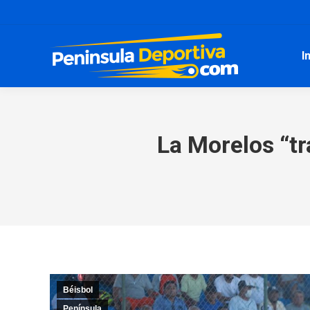
I
La Morelos “tra
Béisbol
Península