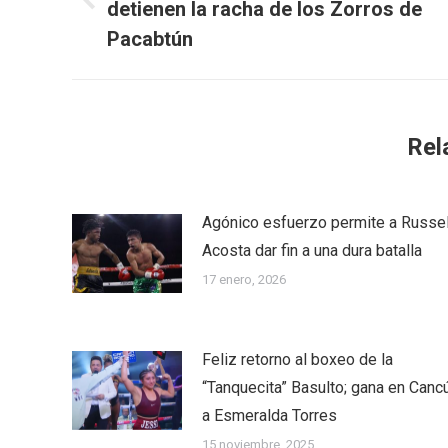
detienen la racha de los Zorros de
Previous
post:
Pacabtún
Rel
Agónico esfuerzo permite a Russel
Acosta dar fin a una dura batalla
17 enero, 2026
Feliz retorno al boxeo de la
“Tanquecita” Basulto; gana en Canc
a Esmeralda Torres
15 noviembre, 2025