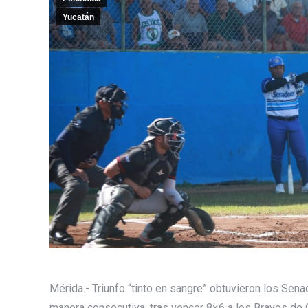
Yucatán
Mérida.- Triunfo “tinto en sangre” obtuvieron los Sena
manera consecutiva, tras vencer 8×6 a los Bravos de C