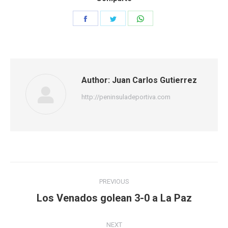
Share
Share
Share
on
on
on
Facebook
Twitter
WhatsApp
Author:
Juan Carlos Gutierrez
http://peninsuladeportiva.com
Post
PREVIOUS
navigation
Los Venados golean 3-0 a La Paz
Previous
post:
NEXT