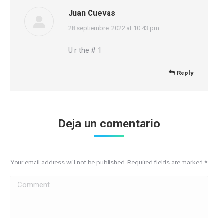
Juan Cuevas
says:
28 septiembre, 2022 at 10:43 pm
U r the # 1
Reply
Deja un comentario
Your email address will not be published. Required fields are marked
*
Comment