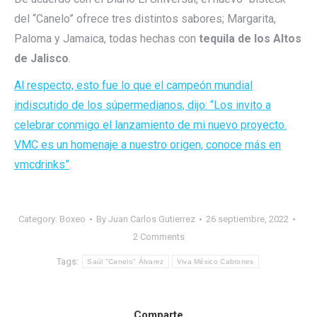
del “Canelo” ofrece tres distintos sabores; Margarita,
Paloma y Jamaica, todas hechas con
tequila de los Altos
de Jalisco
.
Al respecto, esto fue lo que el campeón mundial
indiscutido de los súpermedianos, dijo: “Los invito a
celebrar conmigo el lanzamiento de mi nuevo proyecto.
VMC es un homenaje a nuestro origen, conoce más en
vmcdrinks”
.
Category:
Boxeo
By
Juan Carlos Gutierrez
26 septiembre, 2022
2 Comments
Tags:
Saúl "Canelo" Álvarez
Viva México Cabrones
Comparte