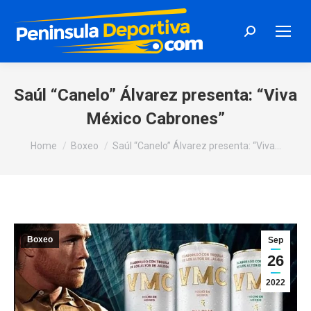
Search:
Saúl “Canelo” Álvarez presenta: “Viva
México Cabrones”
You are here:
Home
Boxeo
Saúl “Canelo” Álvarez presenta: “Viva…
Boxeo
Sep
26
2022