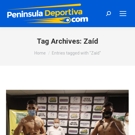
Search:
Tag Archives:
Zaíd
You are here:
Home
Entries tagged with "Zaíd"