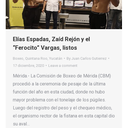
Elías Espadas, Zaíd Rejón y el
“Ferocito” Vargas, listos
Boxeo
,
Quintana Roo
,
Yucatán
By
Juan Carlos Gutierrez
17 diciembre, 2020
Leave a comment
Mérida.- La Comisión de Boxeo de Mérida (CBM)
procedió a la ceremonia de pesaje de la última
función del año en esta ciudad, donde no hubo
mayor problema con el tonelaje de los púgiles.
Luego del registro del peso y el chequeo médico,
el organismo rector de la fistana en esta capital dio
su aval…