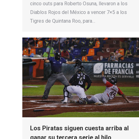
cinco outs para Roberto Osuna, llevaron a los
Diablos Rojos del México a vencer 7×5 a los
Tigres de Quintana Roo, para…
Los Piratas siguen cuesta arriba al
ganar su tercera serie al hilo