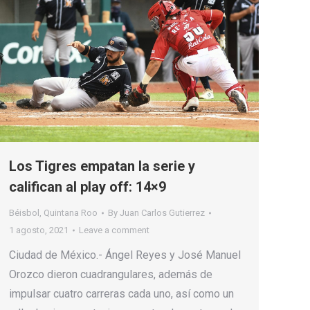
Los Tigres empatan la serie y
califican al play off: 14×9
Béisbol
,
Quintana Roo
By
Juan Carlos Gutierrez
1 agosto, 2021
Leave a comment
Ciudad de México.- Ángel Reyes y José Manuel
Orozco dieron cuadrangulares, además de
impulsar cuatro carreras cada uno, así como un