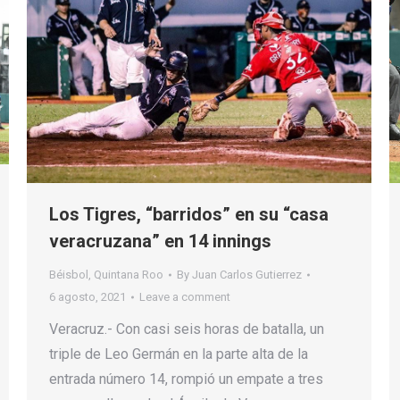
Los Tigres, “barridos” en su “casa
veracruzana” en 14 innings
Béisbol
,
Quintana Roo
By
Juan Carlos Gutierrez
6 agosto, 2021
Leave a comment
Veracruz.- Con casi seis horas de batalla, un
triple de Leo Germán en la parte alta de la
entrada número 14, rompió un empate a tres