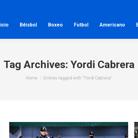
nicio
Béisbol
Boxeo
Futbol
Americano
Tag Archives:
Yordi Cabrera
You are here:
Home
Entries tagged with "Yordi Cabrera"