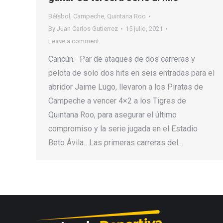
Béisbol
,
Campeche
,
Quintana Roo
By
Juan Carlos Gutierrez
15 julio, 2021
Leave a comment
Cancún.- Par de ataques de dos carreras y
pelota de solo dos hits en seis entradas para el
abridor Jaime Lugo, llevaron a los Piratas de
Campeche a vencer 4×2 a los Tigres de
Quintana Roo, para asegurar el último
compromiso y la serie jugada en el Estadio
Beto Ávila . Las primeras carreras del…