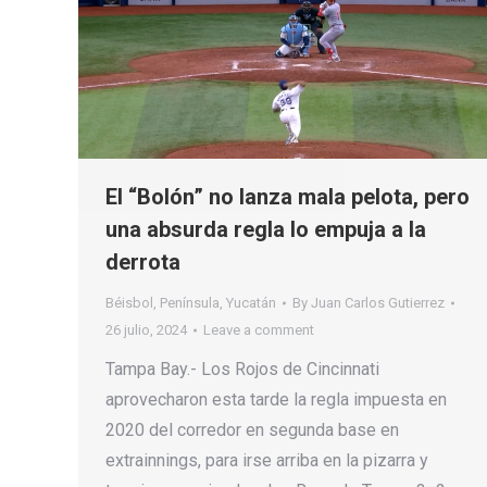
El “Bolón” no lanza mala pelota, pero
una absurda regla lo empuja a la
derrota
Béisbol
,
Península
,
Yucatán
By
Juan Carlos Gutierrez
26 julio, 2024
Leave a comment
Tampa Bay.- Los Rojos de Cincinnati
aprovecharon esta tarde la regla impuesta en
2020 del corredor en segunda base en
extrainnings, para irse arriba en la pizarra y