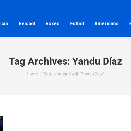
nicio
Béisbol
Boxeo
Futbol
Americano
Tag Archives:
Yandu Díaz
You are here:
Home
Entries tagged with "Yandu Díaz"