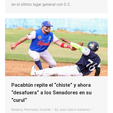
en el último lugar general con 0-2…
Pacabtún repite el “chiste” y ahora
“desafuera” a los Senadores en su
“curul”
Béisbol
,
Península
,
Yucatán
By
Juan Carlos Gutierrez