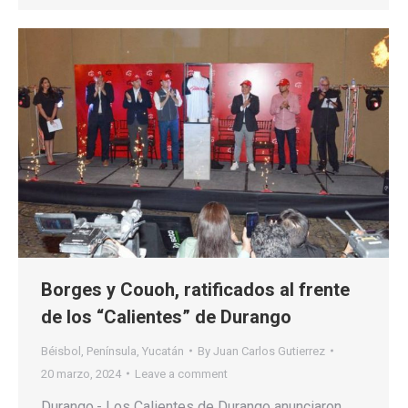
Borges y Couoh, ratificados al frente
de los “Calientes” de Durango
Béisbol
,
Península
,
Yucatán
By
Juan Carlos Gutierrez
20 marzo, 2024
Leave a comment
Durango.- Los Calientes de Durango anunciaron