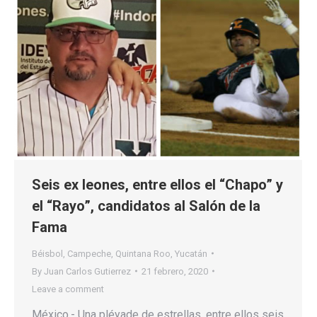
Seis ex leones, entre ellos el “Chapo” y
el “Rayo”, candidatos al Salón de la
Fama
Béisbol
,
Campeche
,
Quintana Roo
,
Yucatán
By
Juan Carlos Gutierrez
21 febrero, 2020
Leave a comment
México.- Una pléyade de estrellas, entre ellos seis