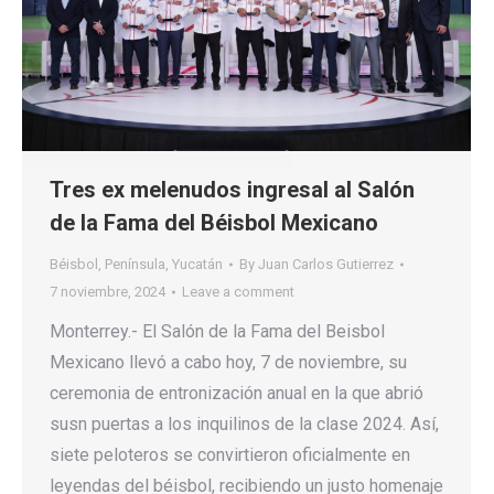
Tres ex melenudos ingresal al Salón
de la Fama del Béisbol Mexicano
Béisbol
,
Península
,
Yucatán
By
Juan Carlos Gutierrez
7 noviembre, 2024
Leave a comment
Monterrey.- El Salón de la Fama del Beisbol
Mexicano llevó a cabo hoy, 7 de noviembre, su
ceremonia de entronización anual en la que abrió
susn puertas a los inquilinos de la clase 2024. Así,
siete peloteros se convirtieron oficialmente en
leyendas del béisbol, recibiendo un justo homenaje