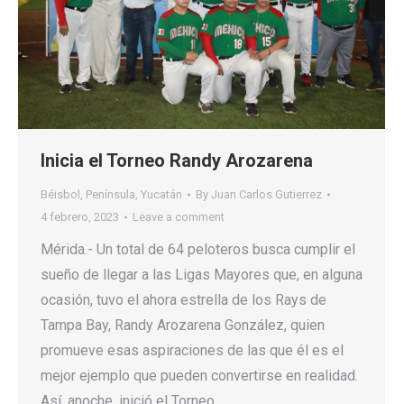
Inicia el Torneo Randy Arozarena
Béisbol
,
Península
,
Yucatán
By
Juan Carlos Gutierrez
4 febrero, 2023
Leave a comment
Mérida.- Un total de 64 peloteros busca cumplir el
sueño de llegar a las Ligas Mayores que, en alguna
ocasión, tuvo el ahora estrella de los Rays de
Tampa Bay, Randy Arozarena González, quien
promueve esas aspiraciones de las que él es el
mejor ejemplo que pueden convertirse en realidad.
Así, anoche, inició el Torneo…