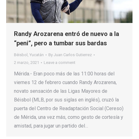
Randy Arozarena entró de nuevo a la
“peni”, pero a tumbar sus bardas
Béisbol
,
Yucatán
By
Juan Carlos Gutierrez
2 marzo, 2021
Leave a comment
Mérida.- Eran poco más de las 11:00 horas del
viernes 12 de febrero cuando Randy Arozarena,
novato sensación de las Ligas Mayores de
Béisbol (MLB, por sus siglas en inglés), cruzó la
puerta del Centro de Readaptación Social (Cereso)
de Mérida, una vez más, como gesto de cortesía y
amistad, para jugar un partido del…