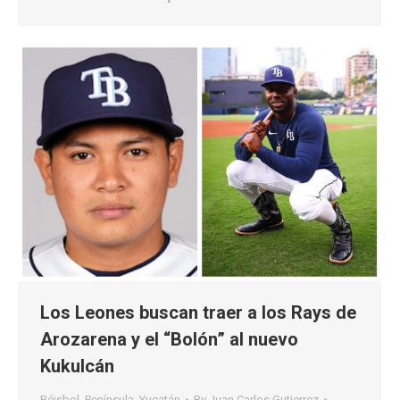
Los Leones buscan traer a los Rays de
Arozarena y el “Bolón” al nuevo
Kukulcán
Béisbol
,
Península
,
Yucatán
By
Juan Carlos Gutierrez