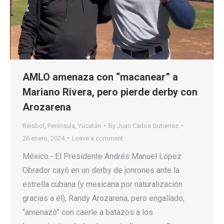
AMLO amenaza con “macanear” a
Mariano Rivera, pero pierde derby con
Arozarena
Béisbol
,
Península
,
Yucatán
By
Juan Carlos Gutierrez
26 enero, 2024
Leave a comment
México.- El Presidente Andrés Manuel López
Obrador cayó en un derby de jonrones ante la
estrella cubana (y mexicana por naturalización
gracias a él), Randy Arozarena, pero engallado,
“amenazó” con caerle a batazos a los