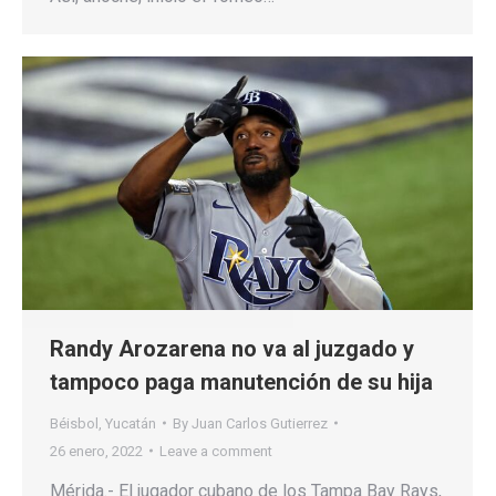
Randy Arozarena no va al juzgado y
tampoco paga manutención de su hija
Béisbol
,
Yucatán
By
Juan Carlos Gutierrez
26 enero, 2022
Leave a comment
Mérida.- El jugador cubano de los Tampa Bay Rays,