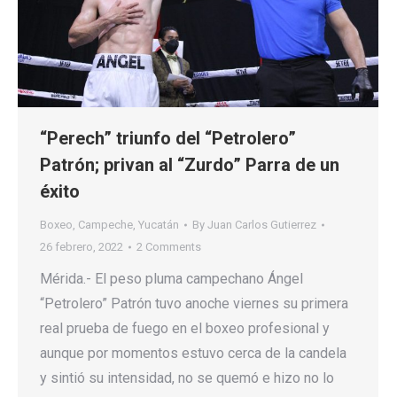
“Perech” triunfo del “Petrolero”
Patrón; privan al “Zurdo” Parra de un
éxito
Boxeo
,
Campeche
,
Yucatán
By
Juan Carlos Gutierrez
26 febrero, 2022
2 Comments
Mérida.- El peso pluma campechano Ángel
“Petrolero” Patrón tuvo anoche viernes su primera
real prueba de fuego en el boxeo profesional y
aunque por momentos estuvo cerca de la candela
y sintió su intensidad, no se quemó e hizo no lo