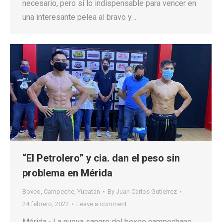
necesario, pero sí lo indispensable para vencer en
una interesante pelea al bravo y…
“El Petrolero” y cia. dan el peso sin
problema en Mérida
Boxeo
,
Campeche
,
Yucatán
By
Juan Carlos Gutierrez
24 febrero, 2022
Leave a comment
Mérida.- La nueva sangre del boxeo campechano,