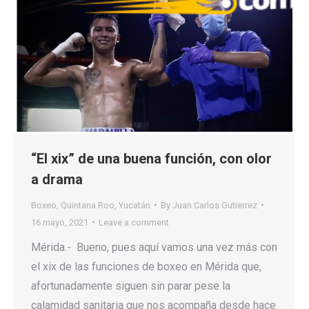
“El xix” de una buena función, con olor
a drama
Boxeo
,
Quintana Roo
,
Yucatán
By
Juan Carlos Gutierrez
16 mayo, 2021
Leave a comment
Mérida.- Bueno, pues aquí vamos una vez más con
el xix de las funciones de boxeo en Mérida que,
afortunadamente siguen sin parar pese la
calamidad sanitaria que nos acompaña desde hace