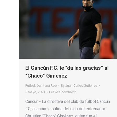
El Cancún F.C. le “da las gracias” al
“Chaco” Giménez
Futbol
,
Quintana Roo
By
Juan Carlos Gutierrez
6 mayo, 2021
Leave a comment
Cancún.- La directiva del club de fútbol Cancún
F.C, anunció la salida del club del entrenador
Christian “Chaco” Giménez, quien fue el