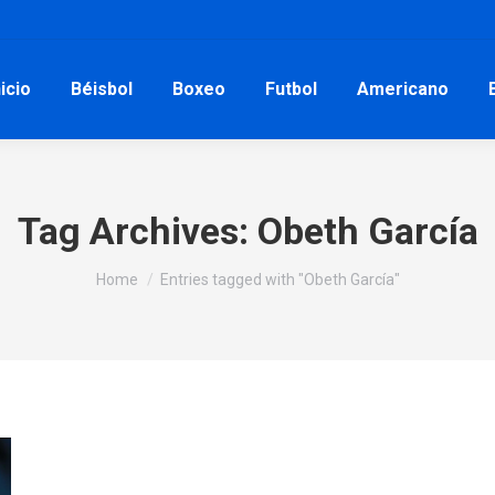
nicio
Béisbol
Boxeo
Futbol
Americano
Tag Archives:
Obeth García
You are here:
Home
Entries tagged with "Obeth García"