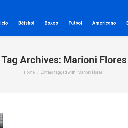
nicio
Béisbol
Boxeo
Futbol
Americano
Tag Archives:
Marioni Flores
You are here:
Home
Entries tagged with "Marioni Flores"