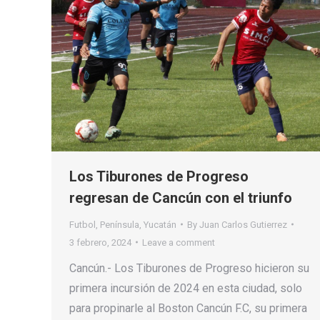
Los Tiburones de Progreso
regresan de Cancún con el triunfo
Futbol
,
Península
,
Yucatán
By
Juan Carlos Gutierrez
3 febrero, 2024
Leave a comment
Cancún.- Los Tiburones de Progreso hicieron su
primera incursión de 2024 en esta ciudad, solo
para propinarle al Boston Cancún F.C, su primera