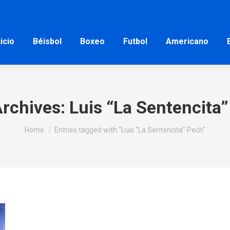
nicio
Béisbol
Boxeo
Futbol
Americano
Archives:
Luis “La Sentencita
You are here:
Home
Entries tagged with "Luis “La Sentencita” Pech"