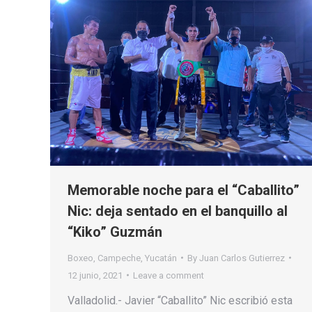
Memorable noche para el “Caballito”
Nic: deja sentado en el banquillo al
“Kiko” Guzmán
Boxeo
,
Campeche
,
Yucatán
By
Juan Carlos Gutierrez
12 junio, 2021
Leave a comment
Valladolid.- Javier “Caballito” Nic escribió esta