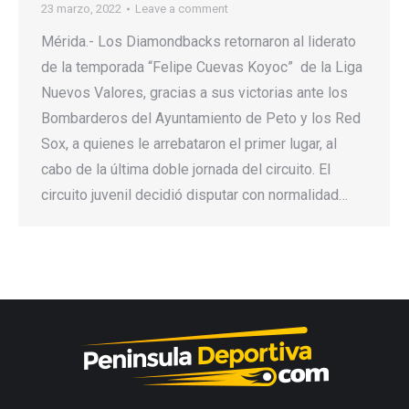
23 marzo, 2022
Leave a comment
Mérida.- Los Diamondbacks retornaron al liderato
de la temporada “Felipe Cuevas Koyoc” de la Liga
Nuevos Valores, gracias a sus victorias ante los
Bombarderos del Ayuntamiento de Peto y los Red
Sox, a quienes le arrebataron el primer lugar, al
cabo de la última doble jornada del circuito. El
circuito juvenil decidió disputar con normalidad…