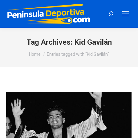
Search:
Tag Archives:
Kid Gavilán
You are here:
Home
Entries tagged with "Kid Gavilán"