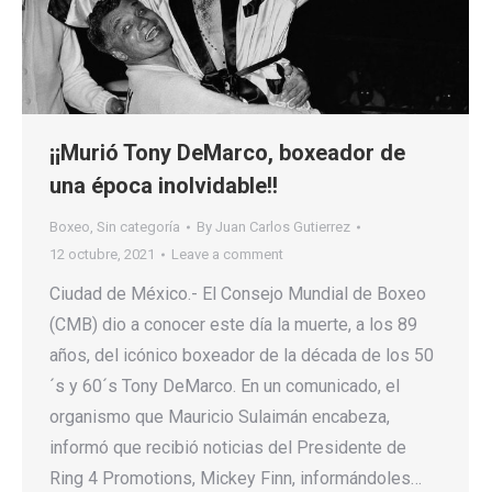
¡¡Murió Tony DeMarco, boxeador de
una época inolvidable!!
Boxeo
,
Sin categoría
By
Juan Carlos Gutierrez
12 octubre, 2021
Leave a comment
Ciudad de México.- El Consejo Mundial de Boxeo
(CMB) dio a conocer este día la muerte, a los 89
años, del icónico boxeador de la década de los 50
´s y 60´s Tony DeMarco. En un comunicado, el
organismo que Mauricio Sulaimán encabeza,
informó que recibió noticias del Presidente de
Ring 4 Promotions, Mickey Finn, informándoles…