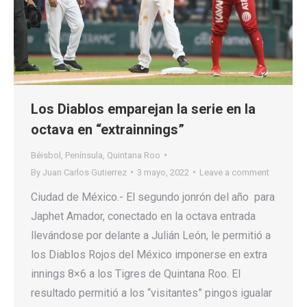
Los Diablos emparejan la serie en la
octava en “extrainnings”
Béisbol
,
Península
,
Quintana Roo
By
Juan Carlos Gutierrez
3 mayo, 2022
Leave a comment
Ciudad de México.- El segundo jonrón del año para
Japhet Amador, conectado en la octava entrada
llevándose por delante a Julián León, le permitió a
los Diablos Rojos del México imponerse en extra
innings 8×6 a los Tigres de Quintana Roo. El
resultado permitió a los “visitantes” pingos igualar