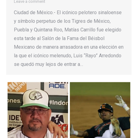
Leave a comment
Ciudad de México.- El icónico pelotero sinaloense
y símbolo perpetuo de los Tigres de México,
Puebla y Quintana Roo, Matías Carrillo fue elegido
esta tarde al Salón de la Fama del Béisbol
Mexicano de manera arrasadora en una elección en
la que el icónico melenudo, Luis “Rayo” Arredondo
se quedó muy lejos de entrar a…