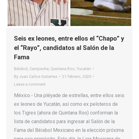
Seis ex leones, entre ellos el “Chapo” y
el “Rayo”, candidatos al Salón de la
Fama
Béisbol
,
Campeche
,
Quintana Roo
,
Yucatán
By
Juan Carlos Gutierrez
21 febrero, 2020
Leave a comment
México.- Una pléyade de estrellas, entre ellos seis
ex leones de Yucatán, así como ex peloteros de
los Tigres (ahora de Quintana Roo) conforman la
lista de candidatos para ingresar al Salón de la
Fama del Béisbol Mexicano en la elección próxima
para ese propósito. Este día, la Liga Mexicana de