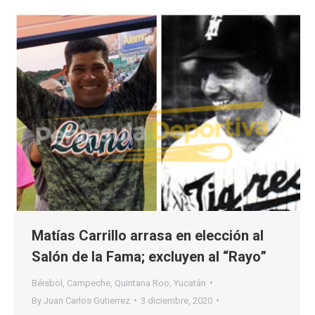
Matías Carrillo arrasa en elección al
Salón de la Fama; excluyen al “Rayo”
Béisbol
,
Campeche
,
Quintana Roo
,
Yucatán
By
Juan Carlos Gutierrez
3 diciembre, 2020