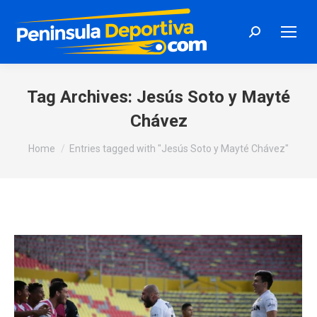
Search:
Tag Archives:
Jesús Soto y Mayté
Chávez
You are here:
Home
Entries tagged with "Jesús Soto y Mayté Chávez"