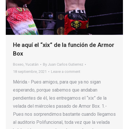
He aquí el “xix” de la función de Armor
Box
Boxeo
,
Yucatán
By
Juan Carlos Gutierrez
18 septiembre, 2021
Leave a comment
Mérida.- Pues amigos, para que ya no sigan
esperando, porque sabemos que andaban
pendientes de él, les entregamos el “xix” de la
velada del miércoles pasado de Armor Box. 1.-
Pues nos sorprendimos bastante cuando llegamos
al auditorio Polifuncional, toda vez que la velada