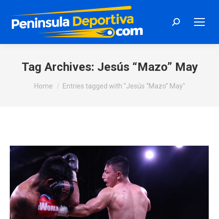
Search:
Tag Archives:
Jesús “Mazo” May
You are here:
Home
Entries tagged with "Jesús “Mazo” May"