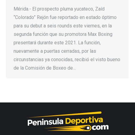
Mérida.- El prospecto pluma yucateco, Zaíd
“Colorado” Rejón fue reportado en estado óptimo
para su debut a seis rounds este viernes, en la
segunda función que su promotora Max Boxing
presentará durante este 2021. La función,
nuevamente a puertas cerradas, por las
circunstancias ya conocidas, recibió el visto bueno
de la Comisión de Boxeo de…