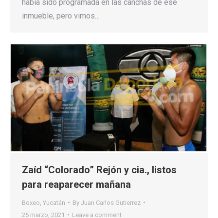
había sido programada en las canchas de ese
inmueble, pero vimos…
Zaíd “Colorado” Rejón y cia., listos
para reaparecer mañana
Boxeo
,
Yucatán
By
Juan Carlos Gutierrez
25 marzo, 2021
Leave a comment