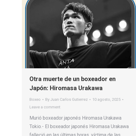
Otra muerte de un boxeador en
Japón: Hiromasa Urakawa
Boxeo
By
Juan Carlos Gutierrez
10 agosto, 2025
Leave a comment
Murió boxeador japonés Hiromasa Urakawa
Tokio.- El boxeador japonés Hiromasa Urakawa
falleció en las últimas horas, víctima de las