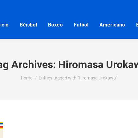
nicio
Béisbol
Boxeo
Futbol
Americano
ag Archives:
Hiromasa Uroka
You are here:
Home
Entries tagged with "Hiromasa Urokawa"