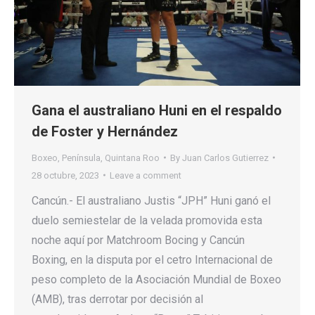
Gana el australiano Huni en el respaldo
de Foster y Hernández
Boxeo
,
Península
,
Quintana Roo
By
Juan Carlos Gutierrez
28 octubre, 2023
Leave a comment
Cancún.- El australiano Justis “JPH” Huni ganó el
duelo semiestelar de la velada promovida esta
noche aquí por Matchroom Bocing y Cancún
Boxing, en la disputa por el cetro Internacional de
peso completo de la Asociación Mundial de Boxeo
(AMB), tras derrotar por decisión al