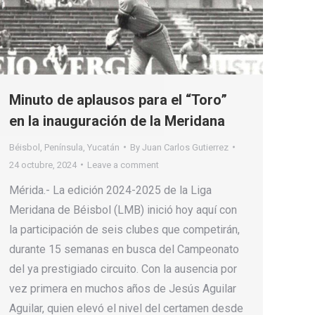
Minuto de aplausos para el “Toro”
en la inauguración de la Meridana
Béisbol
,
Península
,
Yucatán
By
Juan Carlos Gutierrez
24 octubre, 2024
Leave a comment
Mérida.- La edición 2024-2025 de la Liga
Meridana de Béisbol (LMB) inició hoy aquí con
la participación de seis clubes que competirán,
durante 15 semanas en busca del Campeonato
del ya prestigiado circuito. Con la ausencia por
vez primera en muchos años de Jesús Aguilar
Aguilar, quien elevó el nivel del certamen desde