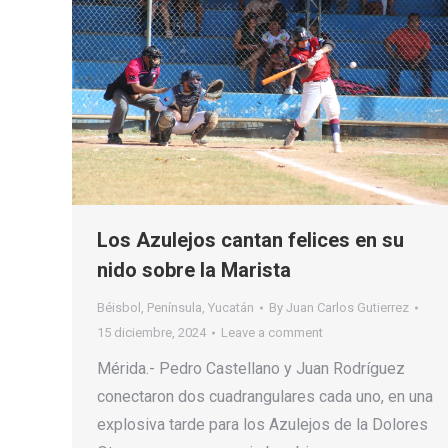
Los Azulejos cantan felices en su
nido sobre la Marista
Béisbol
,
Península
,
Yucatán
By
Juan Carlos Gutierrez
15 diciembre, 2024
Leave a comment
Mérida.- Pedro Castellano y Juan Rodríguez
conectaron dos cuadrangulares cada uno, en una
explosiva tarde para los Azulejos de la Dolores