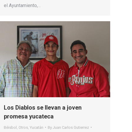
el Ayuntamiento,…
Los Diablos se llevan a joven
promesa yucateca
Béisbol
,
Otros
,
Yucatán
By
Juan Carlos Gutierrez