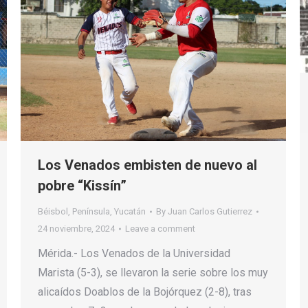
Los Venados embisten de nuevo al
pobre “Kissín”
Béisbol
,
Península
,
Yucatán
By
Juan Carlos Gutierrez
24 noviembre, 2024
Leave a comment
Mérida.- Los Venados de la Universidad
Marista (5-3), se llevaron la serie sobre los muy
alicaídos Doablos de la Bojórquez (2-8), tras