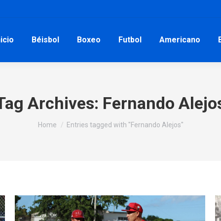
nicio
Béisbol
Boxeo
Futbol
Americano
Tag Archives:
Fernando Alejo
You are here:
Home
Entries tagged with "Fernando Alejos"