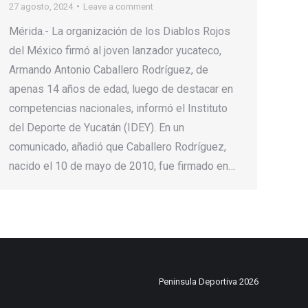
27 agosto, 2024
Leave a comment
Mérida.- La organización de los Diablos Rojos
del México firmó al joven lanzador yucateco,
Armando Antonio Caballero Rodríguez, de
apenas 14 años de edad, luego de destacar en
competencias nacionales, informó el Instituto
del Deporte de Yucatán (IDEY). En un
comunicado, añadió que Caballero Rodríguez,
nacido el 10 de mayo de 2010, fue firmado en…
Peninsula Deportiva 2026