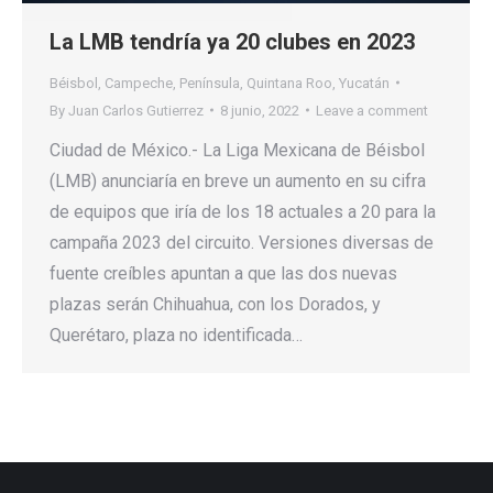
La LMB tendría ya 20 clubes en 2023
Béisbol
,
Campeche
,
Península
,
Quintana Roo
,
Yucatán
By
Juan Carlos Gutierrez
8 junio, 2022
Leave a comment
Ciudad de México.- La Liga Mexicana de Béisbol
(LMB) anunciaría en breve un aumento en su cifra
de equipos que iría de los 18 actuales a 20 para la
campaña 2023 del circuito. Versiones diversas de
fuente creíbles apuntan a que las dos nuevas
plazas serán Chihuahua, con los Dorados, y
Querétaro, plaza no identificada…