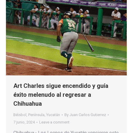
Art Charles sigue encendido y guía
éxito melenudo al regresar a
Chihuahua
Béisbol
,
Península
,
Yucatán
By
Juan Carlos Gutierrez
7 junio, 2024
Leave a comment
Chihuahua.- Los Leones de Yucatán vencieron este