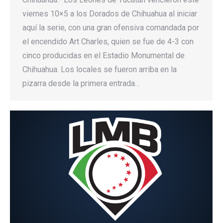
viernes 10×5 a los Dorados de Chihuahua al iniciar
aquí la serie, con una gran ofensiva comandada por
el encendido Art Charles, quien se fue de 4-3 con
cinco producidas en el Estadio Monumental de
Chihuahua. Los locales se fueron arriba en la
pizarra desde la primera entrada…