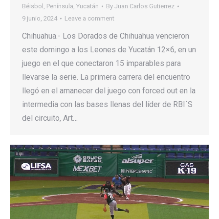
Béisbol
,
Península
,
Yucatán
By
Juan Carlos Gutierrez
9 junio, 2024
Leave a comment
Chihuahua.- Los Dorados de Chihuahua vencieron
este domingo a los Leones de Yucatán 12×6, en un
juego en el que conectaron 15 imparables para
llevarse la serie. La primera carrera del encuentro
llegó en el amanecer del juego con forced out en la
intermedia con las bases llenas del líder de RBI´S
del circuito, Art…