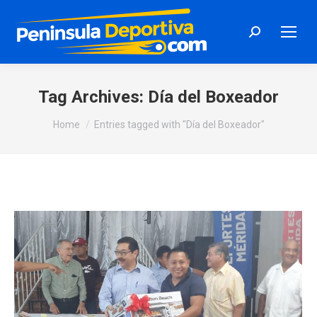
Search:
Tag Archives:
Día del Boxeador
You are here:
Home
Entries tagged with "Día del Boxeador"