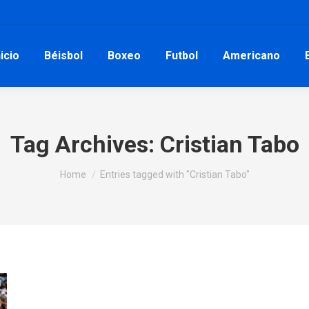
nicio
Béisbol
Boxeo
Futbol
Americano
Tag Archives:
Cristian Tabo
You are here:
Home
Entries tagged with "Cristian Tabo"