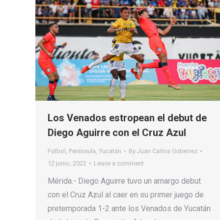
Los Venados estropean el debut de
Diego Aguirre con el Cruz Azul
Futbol
,
Península
,
Yucatán
By
Juan Carlos Gutierrez
12 junio, 2022
Leave a comment
Mérida.- Diego Aguirre tuvo un amargo debut
con el Cruz Azul al caer en su primer juego de
pretemporada 1-2 ante los Venados de Yucatán