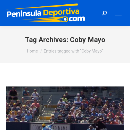
Search:
Tag Archives:
Coby Mayo
You are here:
Home
Entries tagged with "Coby Mayo"