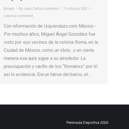
Boxeo
By
Juan Carlos Gutierrez
7 octubre, 2021
Leave a comment
Con información de Izquierdazo.com México.-
Por muchos años, Miguel Ángel González fue
visto por sus vecinos de la colonia Roma, en la
Ciudad de México, como un ídolo…y en cierta
manera esa aura sigue a su alrededor. La
preocupación y cariño de los “Romanos” por él
así lo evidencia. Era un héroe del barrio, el…
Peninsula Deportiva 2026