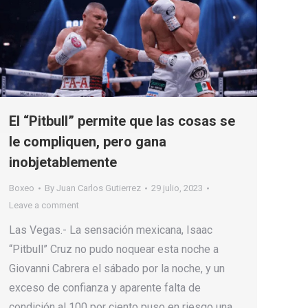
El “Pitbull” permite que las cosas se
le compliquen, pero gana
inobjetablemente
Boxeo
By
Juan Carlos Gutierrez
29 julio, 2023
Leave a comment
Las Vegas.- La sensación mexicana, Isaac
“Pitbull” Cruz no pudo noquear esta noche a
Giovanni Cabrera el sábado por la noche, y un
exceso de confianza y aparente falta de
condición al 100 por ciento puso en riesgo una