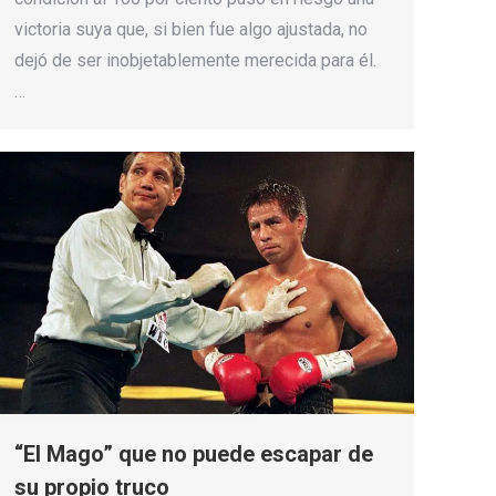
victoria suya que, si bien fue algo ajustada, no
dejó de ser inobjetablemente merecida para él.
…
“El Mago” que no puede escapar de
su propio truco